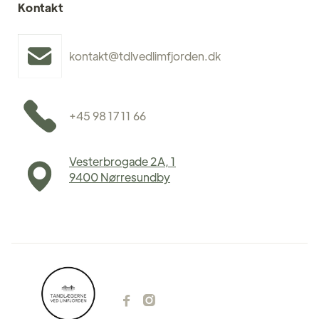
Kontakt
kontakt@tdlvedlimfjorden.dk
+45 98 17 11 66
Vesterbrogade 2A, 1
9400 Nørresundby

