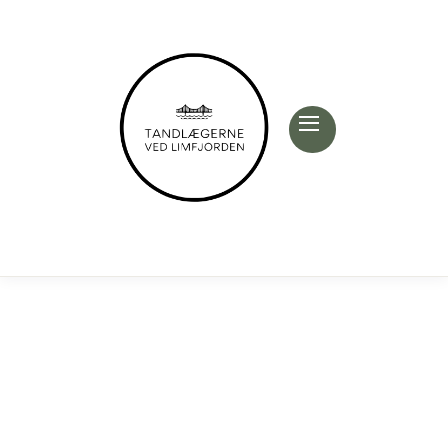
Vi forstår din
tandlægeskræk