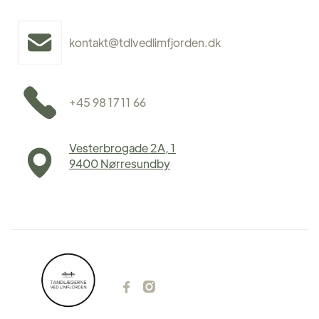
kontakt@tdlvedlimfjorden.dk
+45 98 17 11 66
Vesterbrogade 2A, 1
9400 Nørresundby

